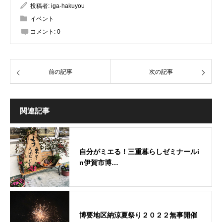
投稿者:
iga-hakuyou
イベント
コメント:
0
前の記事
次の記事
関連記事
自分がミエる！三重暮らしゼミナールi
n伊賀市博…
博要地区納涼夏祭り２０２２無事開催