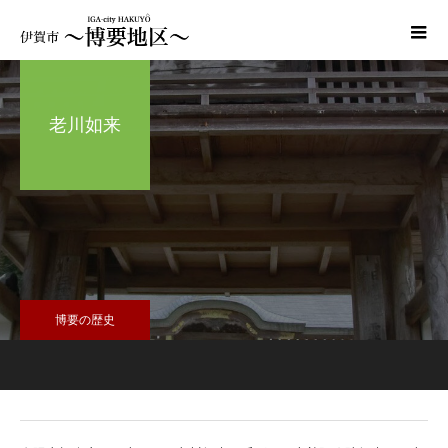
老川如来
博要の歴史