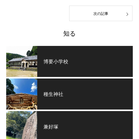
次の記事
知る
博要小学校
種生神社
兼好塚