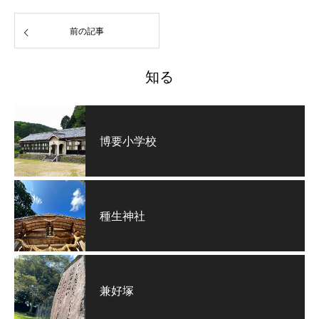
前の記事
知る
博要小学校
種生神社
兼好塚