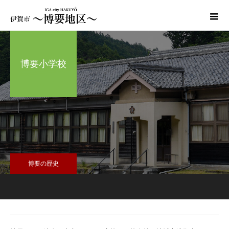
博要小学校
博要の歴史