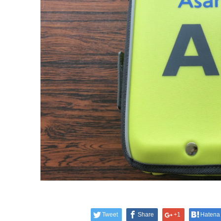
Tweet
Share
+1
Hatena