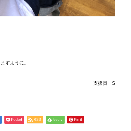
。
えますように。
支援員 S
Pocket
RSS
feedly
Pin it