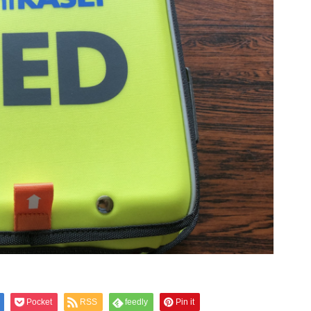
Pocket
RSS
feedly
Pin it