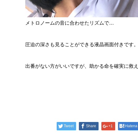
メトロノームの音に合わせたリズムで…
圧迫の深さも見ることができる液晶画面付きです
出番がない方がいいですが、助かる命を確実に救
Tweet
Share
+1
Hatena