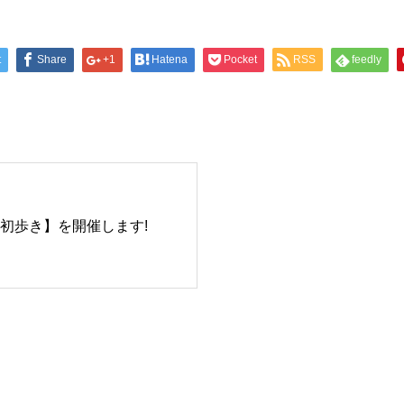
t
Share
+1
Hatena
Pocket
RSS
feedly
初歩き】を開催します!