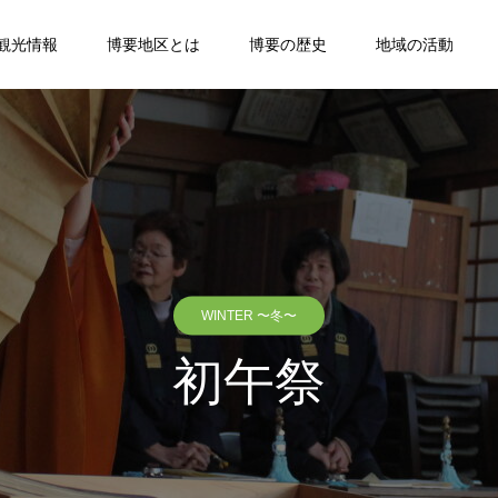
観光情報
博要地区とは
博要の歴史
地域の活動
WINTER 〜冬〜
初午祭