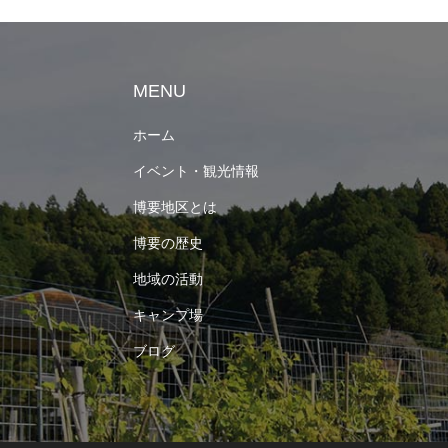
MENU
ホーム
イベント・観光情報
博要地区とは
博要の歴史
地域の活動
キャンプ場
ブログ